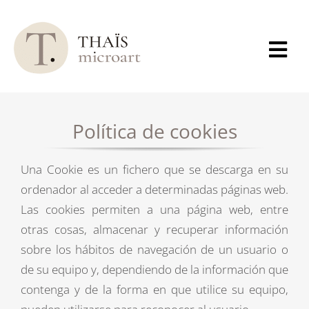
Skip
to
content
Tog
Navi
MICROPIGMENTACIÓN
FACIAL
Política de cookies
MICROPIGMENTACIÓN
CORPORAL
Una Cookie es un fichero que se descarga en su
REGENERACIÓN
ordenador al acceder a determinadas páginas web.
CAPILAR
Las cookies permiten a una página web, entre
PREGUNTAS
otras cosas, almacenar y recuperar información
FRECUENTES
sobre los hábitos de navegación de un usuario o
de su equipo y, dependiendo de la información que
RECURSOS GRATUITOS
contenga y de la forma en que utilice su equipo,