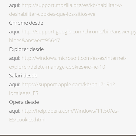
aquí:
http://support.mozilla.org/es/kb/habilitar-y-
deshabilitar-cookies-que-los-sitios-we
Chrome desde
aquí:
http://support.google.com/chrome/bin/answer.p
hl=es&answer=95647
Explorer desde
aquí:
http://windows.microsoft.com/es-es/internet-
explorer/delete-manage-cookies#ie=ie-10
Safari desde
aquí:
https://support.apple.com/kb/ph17191?
locale=es_ES
Opera desde
aquí:
http://help.opera.com/Windows/11.50/es-
ES/cookies.html