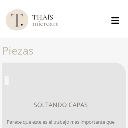
Skip
to
content
Tog
Navi
MICROPIGMENTACIÓN
FACIAL
Piezas
MICROPIGMENTACIÓN
CORPORAL
REGENERACIÓN
CAPILAR
PREGUNTAS
FRECUENTES
SOLTANDO CAPAS
RECURSOS GRATUITOS
Parece que este es el trabajo más importante que