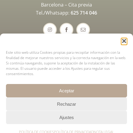
Barcelona –
Cita previa
Tel./Whatsapp:
625 714 046
Este sitio web utiliza Cookies propias para recopilar información con la
finalidad de mejorar nuestros servicios y la correcta navegación en la web.
SERVICIOS
Si continúa navegando, supone la aceptación de la instalación de las
mismas. El usuario puede acceder a los Ajustes para regular sus
Micropigmentación facial
consentimientos.
Micropigmentación corporal
Regeneración capilar
Aceptar
Rechazar
© Thaïs Borri Bas
Ajustes
Contactar
|
|
Política de Cookies
Nota Legal
Política de
POLÍTICA DE COOKIES
POLÍTICA DE PRIVACIDAD
NOTA LEGAL
privacidad